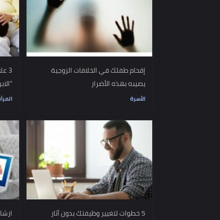
موضوعات ذات صلة
إقحام طفلك في الخلافات الزوجية
3 علامات ت
يصيبه بهذه الأضرار
"الابن المدلل
الأسرة
المرأة