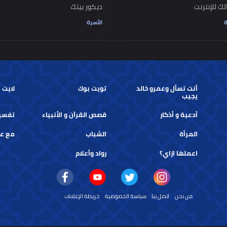
ية لترشيد استخدام
9 أفكار مدهشة وغير مكلفة لتجديد
رنت
ديكور بيتك
الأسرة
أنت تسأل وعمرو خالد
تويت بوك
لايت بوك
يجيب
أدعية و أذكار
قصص القرآن و الأنبياء
تفسير الأ
المرأة
الشباب
مع عمرو 