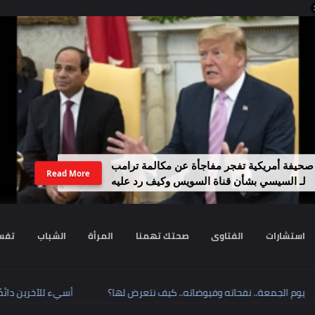
مريكية تفجر مفاجأة عن مكالمة ترامب
Read More
سيسي بشأن قناة السويس وكيف رد عليه
رات
الفتاوى
صحتك تهمنا
المرأة
الشباب
تفسير الا
يوم الجمعة.. نفحاته وفيوضاته.. كيف نتعرض لها؟
أسيء للآخري