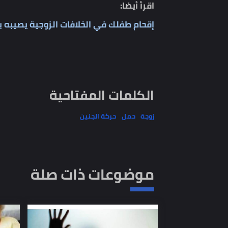
في أي وقت تشعر الام بحركة جنينها، اعرف إنه يري
يشعر بك ويطمئن، ويجب تجنب زوجتك العصبية والضيق، 
الإمكان وتتجنب العصبية والحزن.
اقرأ أيضا:
إقحام طفلك في الخلافات الزوجية يصيبه بهذه ال
الكلمات المفتاحية
زوجة
حمل
حركة الجنين