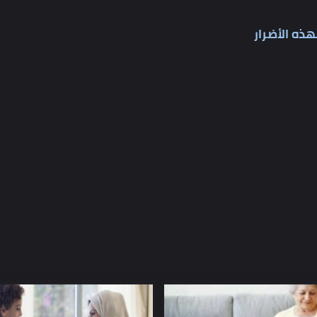
د التواصل معها فلما تضع يدك علي بطنها وتكلمه أو تغني له
لأنه سيتأثر سلبًا بذلك، لذا عليها أن تحافظ على هدوئها قدر
أضرار