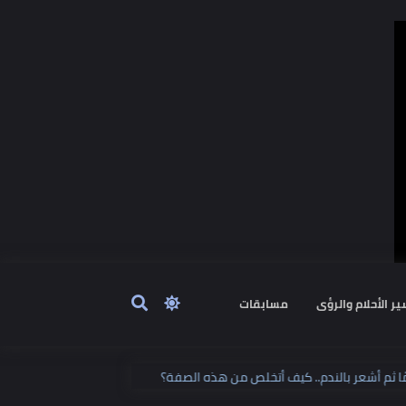
ٔحلام والرؤى
مسابقات
ن دائمًا ثم أشعر بالندم.. كيف أتخلص من هذه الصفة؟
4 علامات تحذيرية تظهر قبل متلازمة الموت المفاجئ