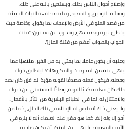
وإصلاح أحوال الناس بذلك، ويستعين بالله على ذلك،
ويسأله التوفيق والتسديد، وعليه مدافعة النيات الخبيثة
من قصد العلو في الأرض والإعجاب بما يقول، وخاصة حيث
يخطئ غيره ويصيب هو، وقد ورد عن سحنون: "فتنة
الجواب بالصواب أعظم من فتنة المال".
وعليه أن يكون عاملا بما يفتي به من الخير، منتهيًا عما
ينهى عنه من المحرمات والمكروهات؛ ليتطابق قوله
وفعله، فيكون فعله مصدقًا لقوله مؤيدًا له، فإن كان بضد
ذلك كان فعله مكذبًا لقوله، وصادًّا للمستفتي عن قبوله
والامتثال له، لما في الطبائع البشرية من التأثر بالأفعال،
ولا يعني ذلك أنه ليس له الإفتاء في تلك الحال، إذ ما من
أحدٍ إلا وله زلة، كما هو مقرر عند العلماء أنه لا يلزم في
الأمر بالمعروف والنهي عن المنكر أن يكون صاحبه