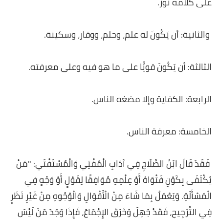
على كلامه نور.
والثانية: أن يَكُونَ له علم، وحلم، ووقار، وسكينة.
الثالثة: أن يَكُونَ قويًّا على ما هو فيه وعلى معرفته.
الرابعة: الكفاية وإلا مضغه الناس.
الخامسة: معرفة الناس.
فَقَدْ قَالَ ابْنُ الصَّلَاحِ فِي آدَابِ الْمُفْتِي وَالْمُسْتَفْتَي: "مَنْ
يُكْتَفَى بِكَوْنِ فَتْوَاهُ أَوْ عِلْمِهِ مُوَافِقًا لِقَوْلٍ أَوْ وَجْهٍ فِي
الْمَسْأَلَةِ. وَيَعْمَلُ بِمَا شَاءَ مِنْ الْأَقْوَالِ وَالْوُجُوهِ مِنْ غَيْرِ نَظَرٍ
فِي التَّرْجِيحِ، فَقَدْ جَهِلَ وَخَرَقَ الإِجْمَاعَ، فَإِذَا وَجَدَ مَنْ لَيْسَ