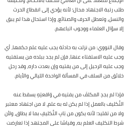
الإجماع منعقد على أن العَاميَّ مكلف بالأحكام، وتكليفه
طلب رتبة الاجتهاد محال؛ لأنه يؤدي إلى انقطاع الحرث
والنسل، وتعطل الحرف والصنائع، وإذا استحال هذا لم يبق
إلا سؤال العلماء ووجوب اتباعهم.
وقال النووي: من نزلت به حادثة يجب عليه علم حكمها، أي
وجب عليه الاستفتاء عنها، فإن لم يجد ببلده من يستفتيه
وجب عليه الرحيل إلى من يفتيه وإن بعدت داره، وقد رحل
خلائق من السلف في المسألة الواحدة الليالي والأيام.
فإذا لم يجدِ المكلفَ من يفتيه في وَاقعتِهِ يسقط عنه
التَّكليف بالعمل إذا لم يكن له به علم، لا من اجتهاد معتبر
ولا من تقليد؛ لأنه يكون من بَابِ التَّكليفِ بما لا يطاق، ولأن
شرط التكليف العلم به، وقياسًا على المجتهد إذا تعارضت