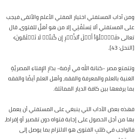
ومن آداب المستفتي اختيار المفتي الأعلم والأتقى فيجب
على المستفتي ألا يَستَفْتِي إلا من هو أهلٌ للفتوى، قال
تعالى ﴿فَسۡ‍َٔلُوٓاْ أَهۡلَ ٱلذِّكۡرِ إِن كُنتُمۡ لَا تَعۡلَمُونَ﴾
[النحل: 43].
وتتمتع مصر -كنانة الله في أرضة- بدَارِ الإِفتاءِ المصريَّةِ
الغنية بالعلم والمعرفة والفقه، وأهل العلم أيضًا والفقه
بما يرفعها بين كافة الديار المماثلة.
فهذه بعض الآداب التي ينبغي على المستفتي أن يعمل
بها من أجل الحصول على إجابة فتواه دون تقصير أو إفراط،
فالواجب في طَلبِ الفتوى هو الالتزام بما يوصل إلى