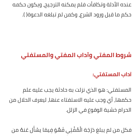
عنده الأدلة وتكافأت فلم يمكنه الترجيح، ويكون حكمه
حكم ما قبل ورود الشرع، وكمن لم تبلغه الدعوة( ).
شروط المفتي وآداب المفتي والمستفتي
آداب المستفتي:
المستفتي: هو الذي نزلت به حادثة يجب عليه علم
حكمها، أي وجب عليه الاستفتاء عنها، ليعرف الحلال من
الحرام خشية الوقوع في الزلل.
فكل من لم يبلغ دَرَجَة الْمُفْتِي فَهُوَ فِيمَا يسْأَل عَنهُ من