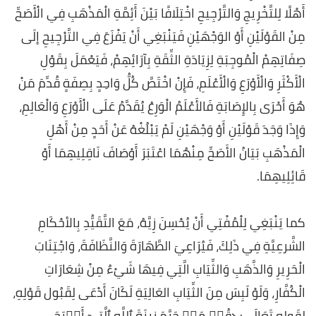
أَهْلًا لِلتَّخْرِيجِ وَالتَّرْجِيحِ اخْتِلَافًا بَيْنَ أَئِمَّةِ الْمَذْهَبِ فِي الْأَصَحِّ
مِنْ القَوْلَيْنِ أَوْ الوَجْهَيْنِ فَيَنْبَغِي أَنْ يَفْزَعَ فِي التَّرْجِيحِ إلَى
صِفَاتِهِمْ الْمُوجِبَةِ لِزِيَادَةِ الثِّقَةِ بِآرَائِهِمْ، فَيَعْمَلَ بِقَوْلِ
الْأَكْثَرِ وَالْأَوْرَعِ وَالْأَعْلَمِ، فَإِنْ اخْتَصَّ كُلُّ وَاحِدٍ بِصِفَةٍ قُدِّمَ مَنْ
هُوَ أَحْرَى بِالإِصَابَةِ فَالأَعْلَمُ الْوَرِعُ يُقَدَّمُ عَلَى الْأَوْرَعِ وَالْعَالِمِ،
وَإِذَا وَجَدَ قَوْلَيْنِ أَوْ وَجْهَيْنِ لَمْ يَبْلُغْهُ عَنْ أَحَدٍ مِنْ أَهْلِ
الْمَذْهَبِ بَيَانُ الأَصَحِّ مِنْهُمَا اعْتَبَرَ أَوْصَافَ نَاقِلِيهِمَا أَوْ
قَائِلِيهِمَا.
كما يَنْبَغِي لِلْمُفْتِي أَنْ يُحْسِنَ زِيَّهُ، مَعَ التَّقَيُّدِ بِالأحْكَامِ
الشَّرعِيَّةِ فِي ذَلِكَ، فَيُرَاعِيَ الطَّهَارَةَ وَالنَّظَافَةَ، وَاجْتِنَابَ
الْحَرِيرِ وَالذَّهَبِ وَالثِّيَابِ الَّتِي فِيهَا شَيْءٌ مِنْ شِعَارَاتِ
الْكُفَّارِ، وَلَوْ لَبِسَ مِنَ الثِّيَابِ العَالِيَةِ لَكَانَ أَدْعَى لِقَبُول قَوْلِهِ،
لِقَولِهِ تَعَالَى: ﴿قُلۡ مَنۡ حَرَّمَ زِينَةَ ٱللَّهِ ٱلَّتِيٓ أَخۡرَجَ