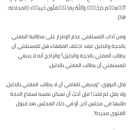
ٱلۡعِلۡمَ دَرَجَٰتٖۚ وَٱللَّهُ بِمَا تَعۡمَلُونَ خَبِيرٞ﴾ [المجادلة:
58].
ومن آداب المستفتي عدم الإصرار على مطالبة المفتي
بالحجة والدليل: فقد اختلف الفقهاء هل للمستفتي أن
يطالب المفتي بالحجة والدليل؟ والراجح أنه لا ينبغي
للمستفتي أن يطالب المفتي بالدليل.
قال النووي: "وينبغي للعامي أن لا يطالب المفتي بالدليل،‏
ولا يقل:‏ لم قلتَ‏؟‏ فإن أحبَّ أن تسكن نفسه لسماع الحجة
طلبها في مجلس آخر،‏ أو في ذلك المجلس بعد قبول
الفتوى مجردة".‏