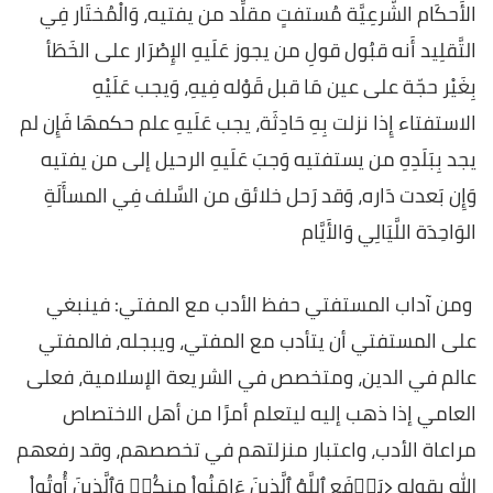
الأَحكَام الشّرعِيَّة مُستفتٍ مقلِّد من يفتيه، وَالْمُختَار فِي
التَّقلِيد أَنه قبُول قولِ من يجوز عَلَيهِ الإِصْرَار على الخَطَأ
بِغَيْر حجّة على عين مَا قبل قَوْله فِيهِ، وَيجب عَلَيْهِ
الاستفتاء إِذا نزلت بِهِ حَادِثَة، يجب عَلَيهِ علم حكمهَا فَإِن لم
يجد بِبَلَدِهِ من يستفتيه وَجبَ عَلَيهِ الرحيل إلى من يفتيه
وَإِن بَعدت دَاره، وَقد رَحل خلائق من السَّلف فِي المسأَلَةِ
الوَاحِدَة اللَّيَالِي وَالأَيَّام
ومن آداب المستفتي حفظ الأدب مع المفتي: فينبغي
على المستفتي أن يتأدب مع المفتي، ويبجله، فالمفتي
عالم في الدين، ومتخصص في الشريعة الإسلامية، فعلى
العامي إذا ذهب إليه ليتعلم أمرًا من أهل الاختصاص
مراعاة الأدب، واعتبار منزلتهم في تخصصهم، وقد رفعهم
الله بقوله ﴿يَرۡفَعِ ٱللَّهُ ٱلَّذِينَ ءَامَنُواْ مِنكُمۡ وَٱلَّذِينَ أُوتُواْ