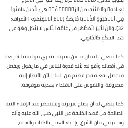
لِعِبَادِهِۦ وَٱلطَّيِّبَٰتِ مِنَ ٱلرِّزۡقِۚ قُلۡ هِيَ لِلَّذِينَ ءَامَنُواْ
فِي ٱلۡحَيَوٰةِ ٱلدُّنۡيَا خَالِصَةً يَوۡمَ ٱلۡقِيَٰمَةِ﴾ [الأعراف:
32]؛ وَلأنَّ تَأثِيرَ الْمَظْهَرِ فِي عَامَّةِ النَّاسِ لَا يُنْكَرُ، وَهُوَ فِي
هَذَا الحكْمِ كَالْقَاضِي.
كما ينبغي عليه أن يحسن سيرته، بتحري موافقة الشريعة
في أفعاله وأقواله؛ لأنه قدوة للناس في ما يقول ويفعل،
فيحصل بفعله قدر عظيم من البيان؛ لأن الأنظار إليه
مصروفة، والنفوس على الاقتداء بهديه موقوفة.
كما ينبغي له أن يصلح سريرته ويستحضر عند الإفتاء النية
الصالحة من قصد الخلافة عن النبي صلى الله عليه وآله
وسلم في بيان الشرع، وإحياء العمل بالكتاب والسنة،