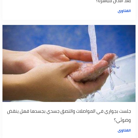
بعد الآذان مباشرة؟
الفتاوى
جلست بجواري في المواصلات والتصق جسدي بجسدها فهل ينقض
وضوئي؟
الفتاوى