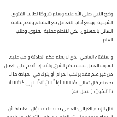
وضع النبي صلى الله عليه وسلم شروطًا لطالب الفتوى
الشرعية، ووضع آداب للتعامل مع العلماء، ونظم علاقة
السائل بالمسئول، لكي تنتظم عملية الفتوى، وطلب
العلم.
واستفتاء العامي الذي لا يعلم حكم الحادثة واجب عليه،
لوجوب العمل حسب حكم الشرع، ولأنه إذا أقدم على العمل
من غير علم فقد يرتكب الحرام، أو يترك في العبادة ما لا
بد منه، قال تعالى ﴿فَسۡ‍َٔلُوٓاْ أَهۡلَ ٱلذِّكۡرِ إِن كُنتُمۡ لَا
تَعۡلَمُونَ﴾ [النحل: 43].
قال الإمام الغزالي: العامي يجب عليه سؤال العلماء؛ لأن