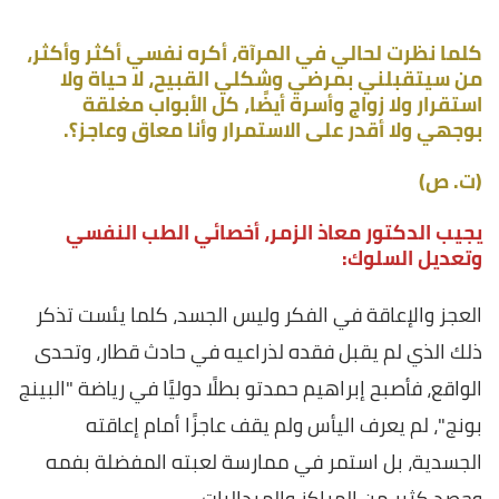
كلما نظرت لحالي في المرآة، أكره نفسي أكثر وأكثر،
من سيتقبلني بمرضي وشكلي القبيح، لا حياة ولا
استقرار ولا زواج وأسرة أيضًا، كل الأبواب مغلقة
بوجهي ولا أقدر على الاستمرار وأنا معاق وعاجز؟.
(ت. ص)
يجيب الدكتور معاذ الزمر، أخصائي الطب النفسي
وتعديل السلوك:
العجز والإعاقة في الفكر وليس الجسد، كلما يئست تذكر
ذلك الذي لم يقبل فقده لذراعيه في حادث قطار، وتحدى
الواقع، فأصبح إبراهيم حمدتو بطلًا دوليًا في رياضة "البينج
بونج"، لم يعرف اليأس ولم يقف عاجزًا أمام إعاقته
الجسدية، بل استمر في ممارسة لعبته المفضلة بفمه
وحصد كثير من المراكز والميداليات .