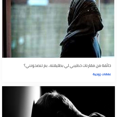
خائفة من مقارنات خطيبي لي بطليقته.. بم تنصحونني؟
علاقات زوجية