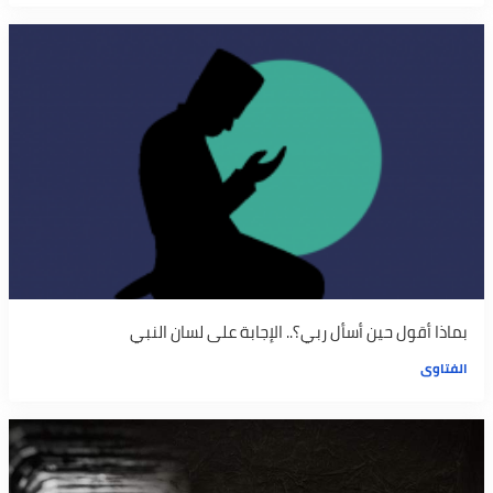
بماذا أقول حين أسأل ربي؟.. الإجابة على لسان النبي
الفتاوى