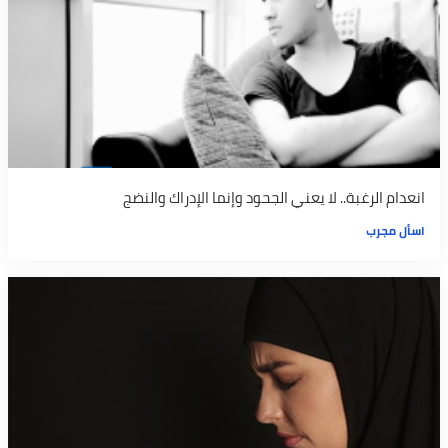
انعدام الرغبة.. لا يعني الجحود وإنما الإدراك والنضج
اسأل مجرب