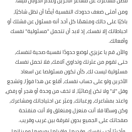
فصل مشاعرك عن مشاعر الآخرين وعدم الذوبان فيها.
ومن أمثى ضعف حدودك النفسية أيضًا أن تظل شاكيًا،
باكيًا على حالك ومتهمًا كل أحد أنه مسئول عن فشلك أو
احباطاتك إلا نفسك، إذ لابد أن تتحمل "مسئولية" نفسك
وأفعالك.
والآن، قم يا عزيزي لوضع حدودًا نفسية صحية لنفسك،
حتى تقوم من عثرتك وتداوي آلامك، فلا تحمل نفسك
مسئولية ليست لك، كأن تكون مسئولصا عن اسعاد
الآخرين ولو على حساب نفسك، أقلع عن هذا فورًا، وتشجع
وقل "لا" ولا تكن إرضائيًا، لا تخف من وحدة أو هجر أو رفض،
واعتد بمشاعرك، ورغباتك، وعبّر عن احتياجاتك ومشاعرك،
وكن وسطًا فلا أنت منعزل ومنغلق ولا أنت منفتحة
صفحاتك على الجميع بدون تفرقة بين غريب وقريب.
وأخيرًا أحب نفسك، وقدرها، واقبلها بعيوبها وميزاتها،