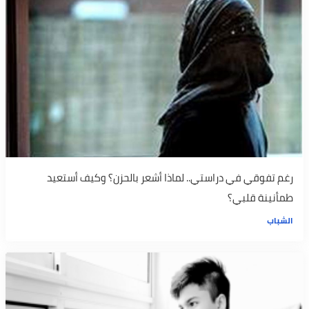
رغم تفوقي في دراستي.. لماذا أشعر بالحزن؟ وكيف أستعيد
طمأنينة قلبي؟
الشباب