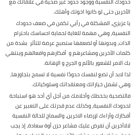
حدودك النفسية ووجود حدود غير صحية في علاقاتك مع
الآخرين حتى لو كانوا اخوتك وأهلك.
يا عزيزي، المشكلة في رأيي تكمن في ضعف حدودك
النفسية، وهي مهمة للغاية لحماية احساسك باحترام
الذات، وبدونها أو لضعفها ستصبح عرضة للتأثر بشدة من
كلمات الآخرين ومشاعرهم و أفكارهم وافعالهم وينتهي
بك الامر للشعور بالألم و الجرح و الإهانة.
لذا لابد أن تضع لنفسك حدودًا نفسية لا تسمح بتجاوزها،
وهي تشمل خياراتك ومعتقداتك وسلوكياتك.
فالتضحية بخخطك وأحلامك من أجل أي أحد هو استباحة
لحدودك النفسية، وكذلك عدم قدرتك على التعبير عن
أفكارك وآراءك لإرضاء الاخرين، والسماح للحالة النفسية
لالاآخرين أن تفرض عليك مشاعر حزن أوة سعادة، إذ يجب