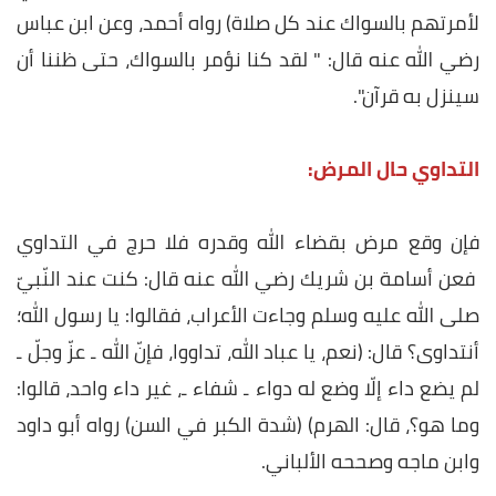
لأمرتهم بالسواك عند كل صلاة) رواه أحمد، وعن ابن عباس
رضي الله عنه قال: " لقد كنا نؤمر بالسواك، حتى ظننا أن
سينزل به قرآن".
التداوي حال المرض:
فإن وقع مرض بقضاء الله وقدره فلا حرج في التداوي
فعن أسامة بن شريك رضي الله عنه قال: كنت عند النّبيّ
صلى الله عليه وسلم وجاءت الأعراب، فقالوا: يا رسول الله؛
أنتداوى؟ قال: (نعم، يا عباد الله، تداووا، فإنّ الله ـ عزّ وجلّ ـ
لم يضع داء إلّا وضع له دواء ـ شفاء ـ، غير داء واحد، قالوا:
وما هو؟، قال: الهرم) (شدة الكبر في السن) رواه أبو داود
وابن ماجه وصححه الألباني.