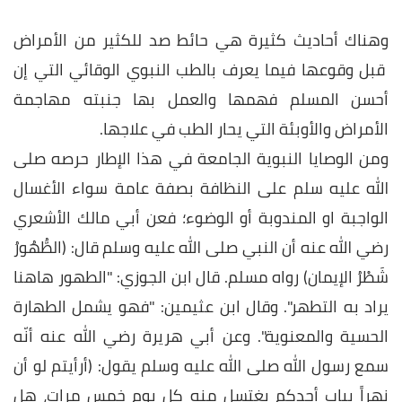
وهناك أحاديث كثيرة هي حائط صد للكثير من الأمراض
قبل وقوعها فيما يعرف بالطب النبوي الوقائي التي إن
أحسن المسلم فهمها والعمل بها جنبته مهاجمة
الأمراض والأوبئة التي يحار الطب في علاجها.
ومن الوصايا النبوية الجامعة في هذا الإطار حرصه صلى
الله عليه سلم على النظافة بصفة عامة سواء الأغسال
الواجبة او المندوبة أو الوضوء؛ فعن أبي مالك الأشعري
رضي الله عنه أن النبي صلى الله عليه وسلم قال: (الطُّهُورُ
شَطْرُ الإيمان) رواه مسلم. قال ابن الجوزي: "الطهور هاهنا
يراد به التطهر". وقال ابن عثيمين: "فهو يشمل الطهارة
الحسية والمعنوية". وعن أبي هريرة رضي الله عنه أنّه
سمع رسول الله صلى الله عليه وسلم يقول: (أرأيتم لو أن
نهراً بباب أحدكم يغتسل منه كل يوم خمس مرات، هل