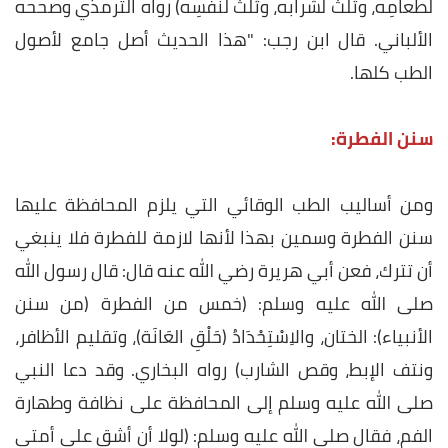
لطعامِه، وثُلُثٌ لشرابه، وثُلُثٌ لنفَسِه) رواه الترمذي وصححه
الألباني. قال ابن رجب: "هذا الحديث أصل جامع لأصول
الطب كلها.
سنن الفطرة:
ومن أساليب الطب الوقائي التي يلزم المحافظة عليها
سنن الفطرة وسمين بهذا لأنها لازمة للفطرة فلا ينبغي
أن تترك، فعن أبي هريرة رضي الله عنه قال: قال رسول الله
صلى الله عليه وسلم: (خمس من الفطرة (من سنن
الأنبياء): الختان، والاِسْتِحْدَادُ (حَلْقِ العَانَة)، وتقليم الأظافر،
ونتف الإبط، وقص الشارب) رواه البخاري. وقد دعا النبي
صلى الله عليه وسلم إلى المحافظة على نظافة وطهارة
الفم، فقال صلى الله عليه وسلم: (لولا أن أشق على أمتي