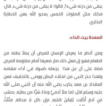
يبقى من درنه شيء؟، قالوا: لا يبقى من درنه شيء، قال:
فذلك مثل الصلوات الخمس يمحو الله بهن الخطايا)
البخاري.
المعدة بيت الداء:
ومن أخطر ما يعرض الإنسان للمرض أن يملأ بطنه من
الطعام فهو إن فعل ذلك صار ضعيفا أمام مقاومة المرض
فضلا على أن عن هذا يجعله كسولا في أداء مهامه
ولهذا حذر النبي من امتلاء البطن ووصى بالتخفيف فعن
المقداد بن معد يكرب رضي الله عنه أن النبي صلى الله
عليه وسلم قال: (ما ملأ آدميٌّ وعاءً شرًّا من بطنِه، بحسْبِ
ابنِ آدمَ أُكُلات يُقِمْنَ صُلبَه، فإن كان لا محالة، فثُلُثٌ