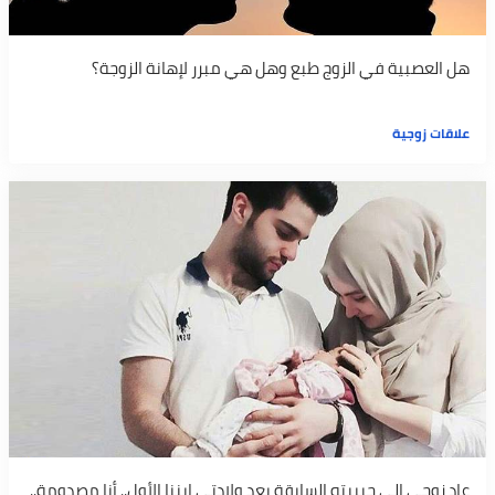
هل العصبية في الزوج طبع وهل هي مبرر لإهانة الزوجة؟
علاقات زوجية
عاد زوجي إلى حبيبته السابقة بعد ولادتي ابننا الأول.. أنا مصدومة..