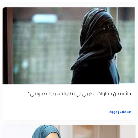
خائفة من مقارنات خطيبي لي بطليقته.. بم تنصحونني؟
علاقات زوجية