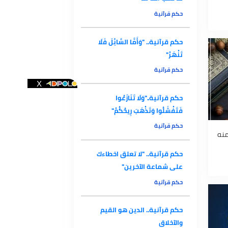
حكم قرآنية.. "قُل لَّن يُصِيبَنَا إِلَّا
مَا كَتَبَ اللَّهُ لَنَا"
حكم قرآنية
حكم قرآنية.. "وَأَمَّا السَّائِلَ فَلَا
تَنْهَرْ"
حكم قرآنية
حكم قرآنية.."وَلَا تَنَازَعُوا
فَتَفْشَلُوا وَتَذْهَبَ رِيحُكُمْ"
حكم قرآنية
حكم قرآنية.. "لا تعلق اخطاءك
على شماعة الآخرين"
حكم قرآنية