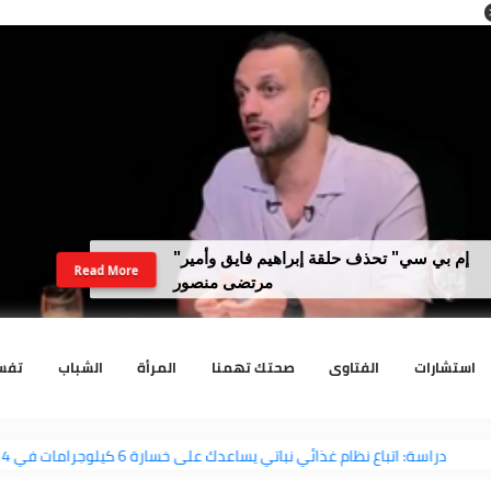
"إم بي سي" تحذف حلقة إبراهيم فايق وأمير
Read More
مرتضى منصور
رات
الفتاوى
صحتك تهمنا
المرأة
الشباب
تفسير الا
دراسة: اتباع نظام غذائي نباتي يساعدك على خسارة 6 كيلوجرامات في 4 أشهر