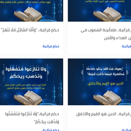
. طمأنينة الشعوب في
حكم قرآنية.. "وَأَمَّا السَّائِلَ فَلَا تَنْهَرْ"
ء والأمن
حكم قرآنية