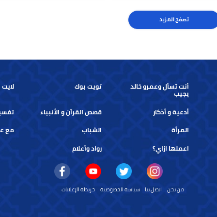
"إرادة الله هي تنوع البشر
حكم قرآنية.. "من أعطى السلام في
لهام"
الدنيا أعطاه الله السلام في الدنيا وفي
الجنة"
حكم قرآنية
تصفح المزيد
أنت تسأل وعمرو خالد
تويت بوك
لايت بوك
يجيب
أدعية و أذكار
قصص القرآن و الأنبياء
تفسير الأ
المرأة
الشباب
مع عمرو 