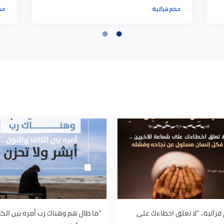
حكم قرآنية.. "لا تعلق اخطاءك على شماعة
حكم ق
الآخرين"
فكيف 
حكم قرآنية
حكم قر