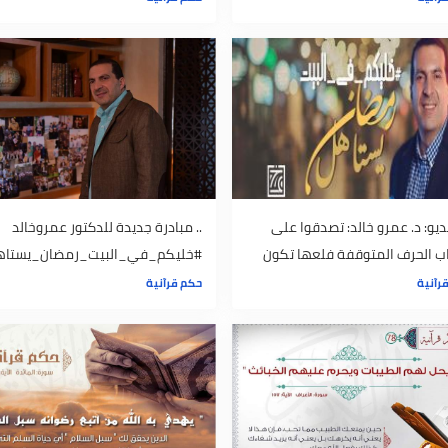
 الدين هو القيم والآخلاق
حكم قرآنية.."وَلَا تَنَازَعُوا فَتَفْشَلُوا
وَتَذْهَبَ رِيحُكُمْ"
حكم قرآنية
 عمرو خالد: تصدقوا على
.. مبادرة جديدة للدكتور عمروخالد
 المتوقفة فلعها تكون
#خليكم_في_البيت_رمضان_يستاهل
حكم قرآنية