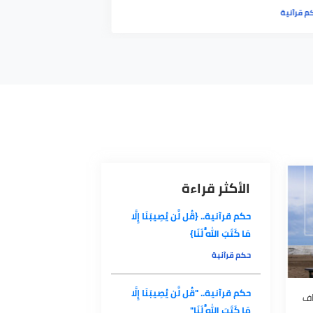
رآنية.. "أبوك وأمك هم سبب وجودك
حكم قرآنية.. "لا ت
تكون أنت سبب عدمهما"
ما"
آنية
حكم قرآنية
الأكثر قراءة
حكم قرآنية.. {قُل لَّن يُصِيبَنَا إِلَّا
مَا كَتَبَ اللَّهُ لَنَا}
حكم قرآنية