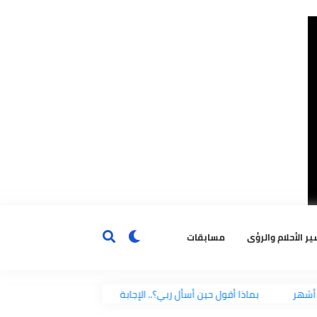
ٔحلام والرؤى
مسابقات
بماذا أقول حين أسأل ربي؟.. الإجابة على لسان النبي