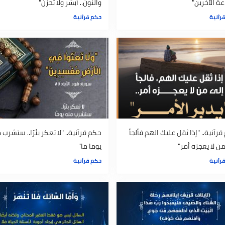
 "لا تعلق اخطاءك على
"ما طال هم وهناك رب أمره بين الكاف
ين"
والنون.. أبشر ولا تحزن"
حكم قرآنية
 "إذا ثقل عليك الهم فألجأ
حكم قرآنية.. "لا تعكر بئرًا.. ستشرب منه
جزه أمر"
يوما ما"
حكم قرآنية