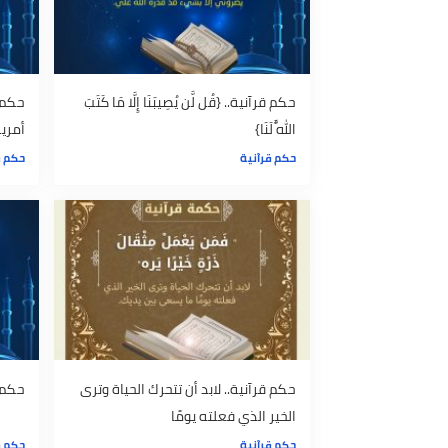
حكم قرآنية.. {قُل لَّن يُصِيبَنَا إِلَّا مَا كَتَبَ
حكم قرآنية.
اللَّهُ لَنَا}
أمرين: الغذا
حكم قرآنية
حكم قرآنية