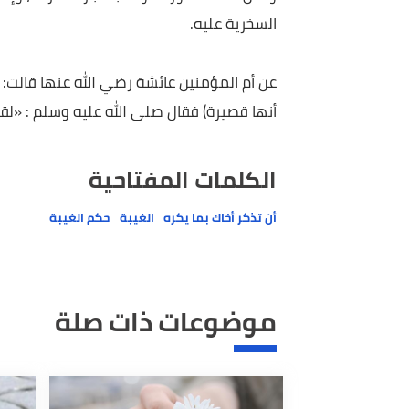
من الأمور التي باتت اعتيادية في عصرنا هذا، أن ت
خلقه، فتراه يسخر من شكل عينيه أو قدميه أو أذنيه أو
ومثل هذه الأمور لا تؤخذ باعتبارها مزحة، وإنما تعك
السخرية عليه.
عن أم المؤمنين عائشة رضي الله عنها قالت: قلت ل
أنها قصيرة) فقال صلى الله عليه وسلم : «لقد قلت 
الكلمات المفتاحية
أن تذكر أخاك بما يكره
الغيبة
حكم الغيبة