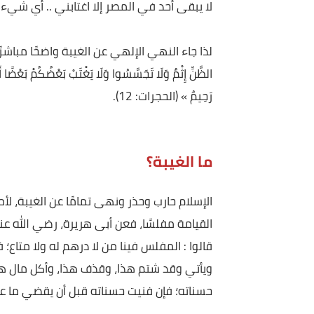
فقد روي عن عبدالرحمن ابن مهدي وهو أحد من قام بضب
لا يبقى أحد في المصر إلا اغتابني .. أي شيء أهنأ 
لذا جاء النهي الإلهي عن الغيبة واضحًا مباشرًا، فقال الله عز وجل: «
الظَّنِّ إِثْمٌ وَلَا تَجَسَّسُوا وَلَا يَغْتَبْ بَعْضُكُمْ بَعْضًا أَيُحِبُّ أَحَدُ
رَحِيمٌ » (الحجرات: 12).
ما الغيبة؟
الإسلام حارب وحذر ونهى تمامًا عن الغيبة، لأمرين، 
القيامة مفلسًا، فعن أبى هريرة، رضي الله عنه، أن ا
قالوا : المفلس فينا من لا درهم له ولا متاع؛ فقال: