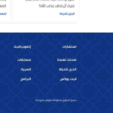
حتى لو كنت عبدًا صالحًا.. لماذا يجب
رحمة بأهل ال
عليك أن تخاف عذاب الله؟
الصغار القرآ
الدين للحياة
افهم دينك صح
استشارات
إنفوجرافيك
صحتك تهمنا
مسابقات