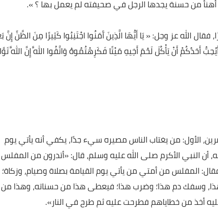
ط الحديث، أنه قال: «لولا أني أكره أن يعصى الله ، لتمنيت أ
من حسنة يجدها الرجل في صحيفته لم يعمل بها ؟ ».
 يَا أَيُّهَا الَّذِينَ آَمَنُوا اجْتَنِبُوا كَثِيرًا مِنَ الظَّنِّ إِنَّ بَعْضَ
كُمْ أَنْ يَأْكُلَ لَحْمَ أَخِيهِ مَيْتًا فَكَرِهْتُمُوهُ وَاتَّقُوا اللَّهَ إِنَّ اللَّهَ تَوَّابٌ
الأول: من يغتاب الناس مصيره سيء جدًا، يكفي أنه يأتي يوم
لنبي الأكرم صلى الله عليه وسلم، قال: «أتدرون من المفلس -
 المفلس من أمتي من يأتي يوم القيامة بصلاة وصيام، وزكاة؛