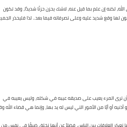
سفك دم هذا؛ وضرب هذا؛ فيعطى هذا من حسناته، وهذا من
 من خطاياهم فطرحت عليه ثم طرح في النار».
نه إن علم بما قيل عنه، لاشك يحزن حزنًا شديدًا، وقد تكون
 وقع شديد عليه وعلى تصرفاته فيما بعد.. لذا فليحذر الجميع