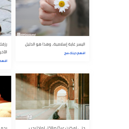
موضوعات ذات صلة
اليسر غاية إسلامية.. وهذا هو الدليل
رزقك المتأخر
الآخرين؟
افهم دينك صح
افهم دينك صح