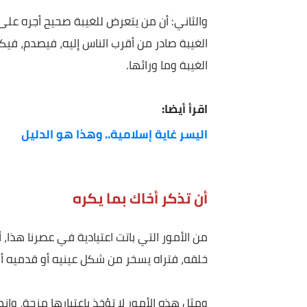
ويأتي وقد شتم هذا، وقذف هذا، وأكل مال هذا، و
حسناته؛ فإن فنيت حسناته قبل أن يقضي ما عليه أخذ
والثاني: أن من يتعرض للغيبة صحيح أجره على الله، لك
الغيبة صادر من أقرب الناس إليه، فيصدم، فيكون لها
الغيبة وما ورائها.
اقرأ أيضا:
اليسر غاية إسلامية.. وهذا هو الدليل
أن تذكر أخاك بما يكره