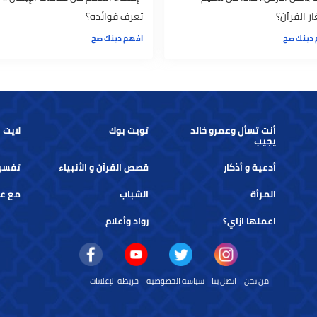
أرض.. ماذا عن تعليم
"إفشاء السلام من علامات الإيمان".. هل
ن؟
تعرف فوائده؟
افهم دينك صح
أنت تسأل وعمرو خالد
تويت بوك
لايت بوك
يجيب
أدعية و أذكار
قصص القرآن و الأنبياء
تفسير الأ