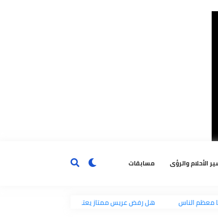
ٔحلام والرؤى
مسابقات
هل رفض عريس ممتاز يعتبر رفض للنعمة وفيه حرما