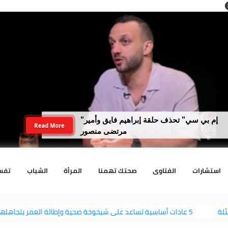
لداخلية تضبط نجل رجل أعمال سبّ فتاة
Read More
وهددها بنفوذ والده
رات
الفتاوى
صحتك تهمنا
المرأة
الشباب
تفسير الا
لة
5 عادات أساسية تساعد على شيخوخة صحية وإطالة العمر يتجاهلها معظم الناس