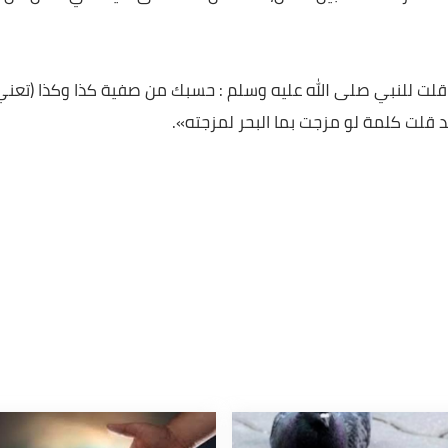
رى المرء يعيب على صديقه عيبه في شكله، وليس يعيبه في
 أيًا من الأمور التي ليس له يد بها، وإنما هي قضاء الله وقدره
ر العلاقات بين الناس، فضلاً عن أنها تخلق ضيقًا في نفس من تم
لنبي صلى الله عليه وسلم : حسبك من صفية كذا وكذا (تعني
كلمة لو مزجت بما البحر لمزجته».