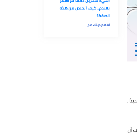
أسيء للآخرين دائمًا ثم أشعر
بالندم.. كيف أتخلص من هذه
الصفة؟
افهم دينك صح
،