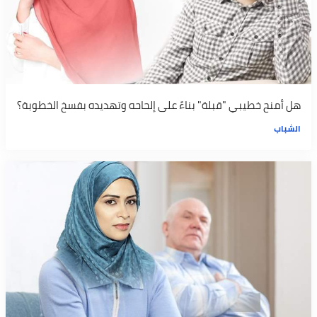
هل أمنح خطيبي "قبلة" بناءً على إلحاحه وتهديده بفسخ الخطوبة؟
الشباب