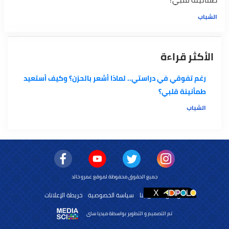
الشباب
الأكثر قراءة
رغم تفوقي في دراستي.. لماذا أشعر بالحزن؟ وكيف أستعيد
طمأنينة قلبي؟
الشباب
جميع الحقوق محفوظة لموقع عمرو خالد
من نحن
اتصل بنا
سياسة الخصوصية
خريطة الإعلانات
تم التصميم و التطوير بواسطة ميديا ساى