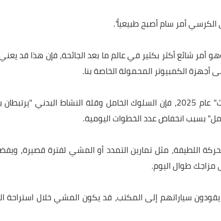
ة الكورتيزول مبكرة جدًا".
ها الانتقال مباشرة من "السرير إلى الكرسي" أو "السرير إل
سي أمر سام أصبح طبيعياً".
شائع أكثر بكثير في عالم ما بعد الجائحة، فإن هذا قد يعني ف
هزة الكمبيوتر المحمولة الخاصة بنا.
وفقًا لدراسة أجرتها (بي إم سي بابليك هيلث" عام 2025، فإن السلوك الخامل وقلة النشاط البدني "يرتبطان بنتا
بسبب انخفاض عدد الخطوات اليومية.