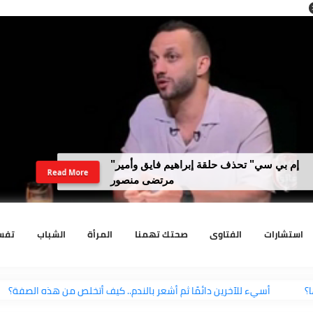
"إم بي سي" تحذف حلقة إبراهيم فايق وأمير
Read More
مرتضى منصور
رات
الفتاوى
صحتك تهمنا
المرأة
الشباب
تفسير الا
؟
أسيء للآخرين دائمًا ثم أشعر بالندم.. كيف أتخلص من هذه الصفة