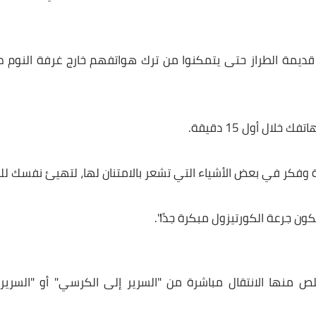
ى هاتفه بمجرد أن يستيقظ. إنه لأمر فظيع - أن تبدأ يومك بالتوت
ل التواصل الاجتماعي والأخبار".
لسيئة الفورية - تصيبك على الفور، وليست هذه هي الطريقة الت
ة الطراز حتى يتمكنوا من ترك هواتفهم خارج غرفة النوم طوا
15 دقيقة.
 في بعض الأشياء التي تشعر بالامتنان لها، لتهيئ نفسك لليوم.