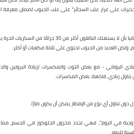
ا صحية، لكن الطبيب يقول إنه لو كان الأمر بيده، لكان سيفر
 على غرار علب السجائر" على علب الحبوب لضمان معرفة النا
وتوصي هيئة الخدمات الصحية الوطنية ببريطانيا بأن لا يستهلك البالغون أكثر من 30 جرامًا من السكريات الحرة يو
لعديد من الحبوب تحتوي على ثلاثة مكعبات أو أكثر.
ليوناني - مع بعض التوت والمكسرات لزيادة البروتين والدهو
ل زبادي، فاكهة، بعض المكسرات.