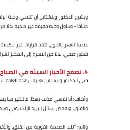
يحذر الدكتور وينشتاين من أن الخروج من المنزل دون ت
وغالبًا ما يُشار إلى وجبة الإفطار بأنها "أهم و
مستويات الطاقة ويوفر العناصر الغذائية الأساسية لل
صباحًا - وتناول وجبة خفيفة غير صحية بدلاً من ذلك، ب
عندما تشعر بالجوع، تتخذ قرارات غير حكيمة، "لا ين
فطور صحي، بدلاً من التسرع إلى المخبز لشراء قطعة
4. تصفح الأخبار السيئة في الصباح
حتى الدكتور وينشتاين يعترف بهذه العادة السيئة: 