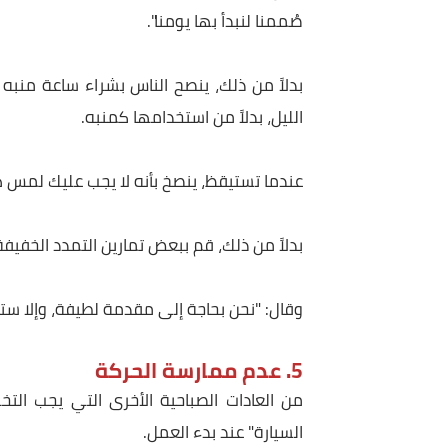
وأضاف: أنا نفسي مذنب بهذا، فالكثير منا يمد يده إل
والقلق، وتفحص رسائل البريد الإلكتروني وتتصفح وسائ
وتابع: "تلك الصدمة الفورية من القلق، والأخبار ا
صُممنا لنبدأ بها يومنا".
بدلاً من ذلك، ينصح الناس بشراء ساعة منبه قديم
الليل، بدلاً من استخدامها كمنبه.
عندما تستيقظ، ينصخ بأنه لا يجب عليك لمس هاتفك خلال أول 
بدلاً من ذلك، قم ببعض تمارين التمدد الخفيفة وفكر