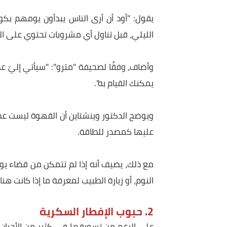
1. شرب القهوة أول شيء في الصباح
يحذر الدكتور وينشتاين من أن القهوة يمكن أن تؤدي 
يقول: "أود أن أرى الناس يبدأون يومهم بكوب من
الليلي، قبل تناول أي مشروبات تحتوي على الكافيين
وأضاف، وفقُا لصحيفة "مترو": "سيأتي إليّ عدد أقل 
يمكنك القيام به".
ويوضح الدكتور وينشتاين أن القهوة ليست عدوًا، ومن
عليها كمصدر للطاقة.
مع ذلك، يضيف أنه إذا لم تتمكن من قضاء يومك بدو
النوم، أو زيارة الطبيب لمعرفة ما إذا كانت هناك م