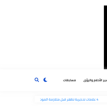
ٔحلام والرؤى
مسابقات
؟
4 علامات تحذيرية تظهر قبل متلازمة الموت المفاجئ
درا