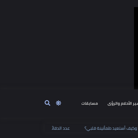
ٔحلام والرؤى
مسابقات
الحزن؟ وكيف أستعيد طمأنينة قلبي؟
عدد الدقائق التي تحتاجها للم