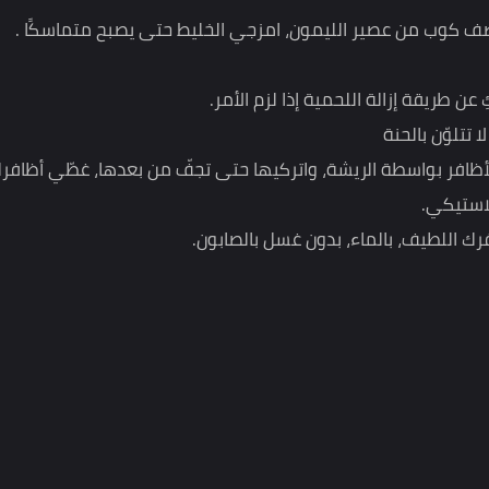
ر:
 من عصير الليمون، امزجي الخليط حتى يصبح متماسكًا .
 إزالة اللحمية إذا لزم الأمر.
 بالحنة
اسطة الريشة، واتركيها حتى تجفّ من بعدها، غطّي أظافركِ
يف، بالماء، بدون غسل بالصابون.