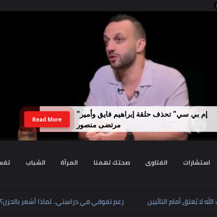
لداخلية تضبط نجل رجل أعمال سبّ فتاة
Read More
وهددها بنفوذ والده
رات
الفتاوى
صحتك تهمنا
المرأة
الشباب
تفسير الا
لله لا يُغلق أمام التائبين
رغم تفوقي في دراستي.. لماذا أشعر ب