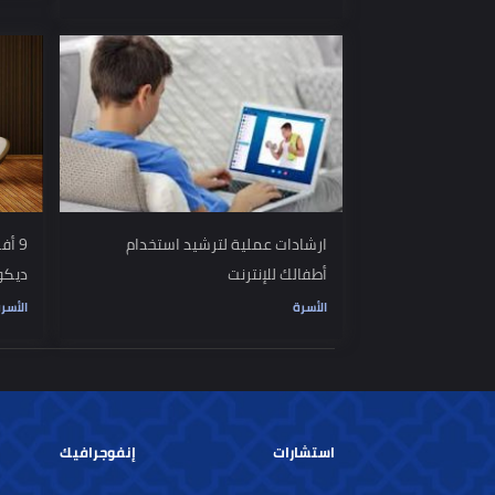
3 علامات تكشف لك أن زوج المستقبل
هل كل الأمه
"الابن المدلل لأمه"
المرأة
المرأة
ارشادات عملية لترشيد استخدام
9 أفكار مد
أطفالك للإنترنت
ديكور بيتك
الأسرة
الأسرة