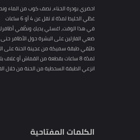
وفيما يلي نقدم لك سيدتي طريقة تحضير حناء الأظاف
احضري بودرة الحناء، نصف كوب من الماء ونصف كوب
غطّي الخليط لمدّة لا تقل عن 4 أو 6 ساعات
في هذا الوقت، اغسلي يديكِ ونظّفي أظافركِ عن طريقة
ضعي الفازلين على البشرة حول الأظافر حتى لا تتلوّن
طبّقي طبقة سميكة من عجينة الحنة على الأظافر بو
لمدّة 8 ساعات بقطعة من القماش أو غلاف بلاستيكي.
انزعي الطبقة السحطية من الحنة من خلال الفرك اللط