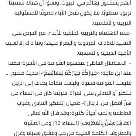
أنهم يسمّنون بهائم في البيوت، ونسوْا أن هناك تسمينًا
تربويا مطلوبًا. فلا يكون شغل الآباء معوقًا للمسئولية
التربية والأخلاقية.
-عدم الاهتمام بالتربية الخلقية للأبناء، مع الحرص على
التقليد للعادات المرذولة والإصرار عليها؛ وما ذاك إلا لسبب
الأمية الدينية والتعبدية.
- الاستغلال الخاطئ لمفهوم القَوامة في الأسرة: فكما
عند ابن ماجة: «خِيَارُكُمْ خِيَارُكُمْ لِنِسَائِهِمْ» [حديث صحيح] ..
فليست القوامة قسوة، وليست مقاما يضاف إلى الرجل
للتكبر أو التعالي على المرأة، فلربّما كان من النساء من
هنّ أفضل من الرجال!!- طغيان التفكير المادي وغياب
العاطفة والحب أحيانًا كثيرة: وقد قال الله تعالى:
{وَعَاشِرُوهُنَّ بِالْمَعْرُوفِ} [النساء: 19] ومن العشرة
بالمعروف: الكلمة الطيبة من حب وعشق وهيام وغزل