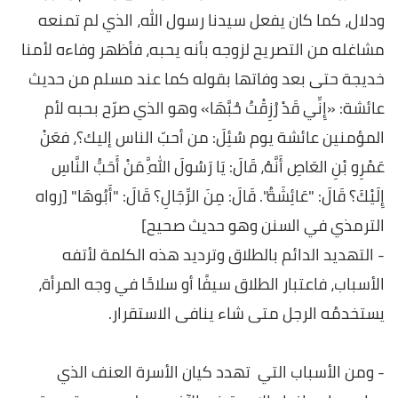
ودلال، كما كان يفعل سيدنا رسول الله، الذي لم تمنعه
مشاغله من التصريح لزوجه بأنه يحبه، فأظهر وفاءه لأمنا
خديجة حتى بعد وفاتها بقوله كما عند مسلم من حديث
عائشة: «إِنِّي قَدْ رُزِقْتُ حُبَّهَا» وهو الذي صرّح بحبه لأم
المؤمنين عائشة يوم سُئِلَ: من أحبّ الناس إليك؟، فعَنْ
عَمْرِو بْنِ العَاصِ أَنَّهُ، قَالَ: يَا رَسُولَ اللَّهِ مَنْ أَحَبُّ النَّاسِ
إِلَيْكَ؟ قَالَ: "عَائِشَةُ". قَالَ: مِنَ الرِّجَالِ؟ قَالَ: "أَبُوهَا" [رواه
الترمذي في السنن وهو حديث صحيح]
- التهديد الدائم بالطلاق وترديد هذه الكلمة لأتفه
الأسباب، فاعتبار الطلاق سيفًا أو سلاحًا في وجه المرأة،
يستخدمُه الرجل متى شاء ينافى الاستقرار.
- ومن الأسباب التي تهدد كيان الأسرة العنف الذي