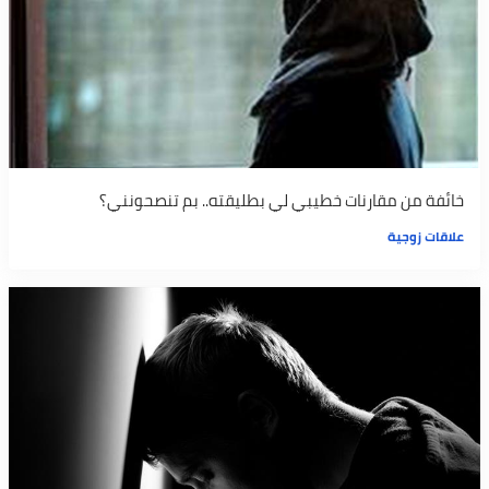
خائفة من مقارنات خطيبي لي بطليقته.. بم تنصحونني؟
علاقات زوجية