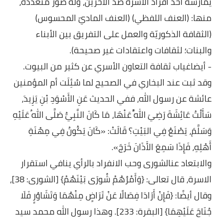
يمارسه احد افراد الاسرة ضد الآخرين، وله صور متعددة،
منها: (العنف اللفظي) (العنف الماديّ المحسوس)
(الثقافة الذكوريّة والعمل على التفريق بين الأبناء
والبنات؛ لثقافات واعتقادات غير صحيحة).
- أيضاغياب ثقافة التعاون الأسري عن كثير من البيوت.
وقد ثبت عند البخاري في الصحيح لما سُئِلَت أم المؤمنين
عائشة عن رسول الله، ففي الحديث عَنِ الأَسْوَدِ بْنِ يَزِيدَ،
سَأَلْتُ عَائِشَةَ رَضِيَ اللَّهُ عَنْهَا، مَا كَانَ النَّبِيُّ صَلَّى اللهُ عَلَيْهِ
وَسَلَّمَ، يَصْنَعُ فِي البَيْتِ؟ قَالَتْ: «كَانَ يَكُونُ فِي مِهْنَةِ
أَهْلِهِ، فَإِذَا سَمِعَ الأَذَانَ خَرَجَ».
والابتعاد عنالشورى وحب الانفراد بالرأي ينافي استقرار
الاسرة، قال تعالى: {وَأَمْرُهُمْ شُورَى بَيْنَهُمْ} [الشورى: 38]،
وقال أيضًا: {فَإِنْ أَرَادَا فِصَالًا عَنْ تَرَاضٍ مِنْهُمَا وَتَشَاوُرٍ فَلَا
جُنَاحَ عَلَيْهِمَا} [البقرة: 233]. وهذا رسول الله محمد سيد