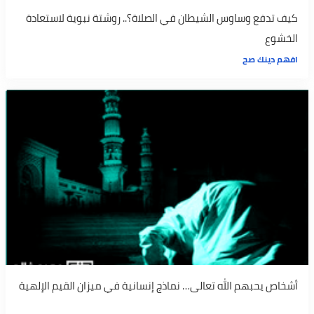
كيف تدفع وساوس الشيطان في الصلاة؟.. روشتة نبوية لاستعادة
الخشوع
افهم دينك صح
أشخاص يحبهم الله تعالى… نماذج إنسانية في ميزان القيم الإلهية