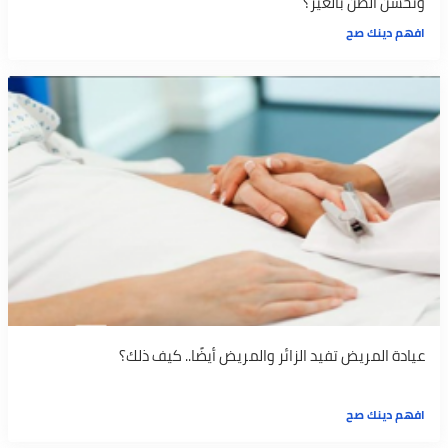
وتحسن الظن بالغير؟
افهم دينك صح
عيادة المريض تفيد الزائر والمريض أيضًا.. كيف ذلك؟
افهم دينك صح