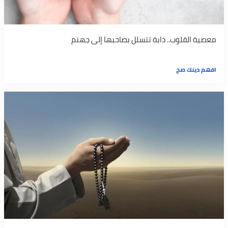
معصية القلوب.. دابة تتسلل بصاحبها إلى جهنم
افهم دينك صح