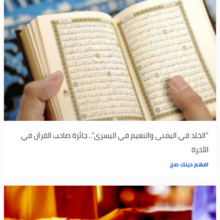
"الخلد في اليمنى والنعيم في اليسرى".. جائزة صاحب القرآن في
الآخرة
افهم دينك صح