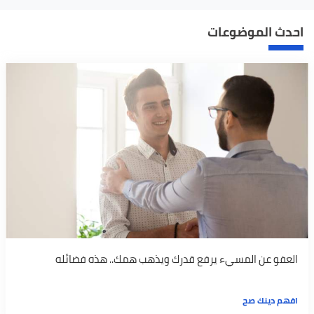
احدث الموضوعات
العفو عن المسيء يرفع قدرك ويذهب همك.. هذه فضائله
افهم دينك صح