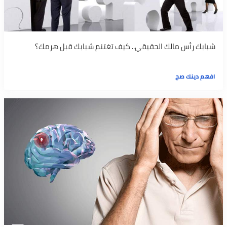
شبابك رأس مالك الحقيقي.. كيف تغتنم شبابك قبل هرمك؟
افهم دينك صح