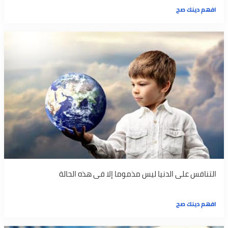
افهم دينك صح
التنافس على الدنيا ليس مذموما إلا فى هذه الحالة
افهم دينك صح