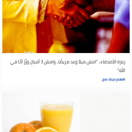
زيارة الأصدقاء.. "امش ميلاً وعد مريضًا.. وامش 3 أميال وزُرْ أخًا في
الله"
افهم دينك صح