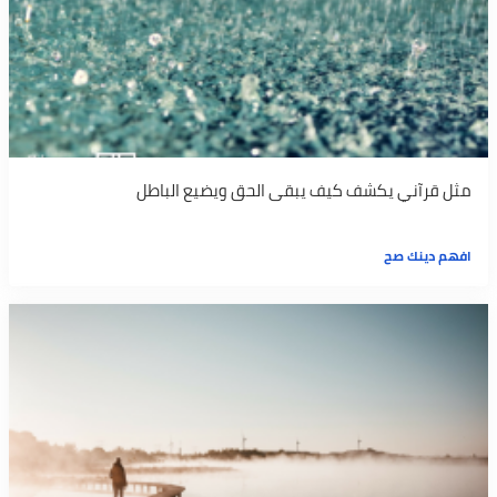
مثل قرآني يكشف كيف يبقى الحق ويضيع الباطل
افهم دينك صح