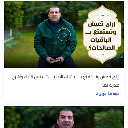
إزاى تعيش وتستمتع بــ الباقيات الصالحات؟ .. طمن قلبك واشرح
صدرك بها
حياة الذاكرين 2