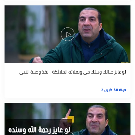
لو عايز حياتك وبيتك حي ويملائه الملائكة .. نفذ وصية النبي
حياة الذاكرين 2