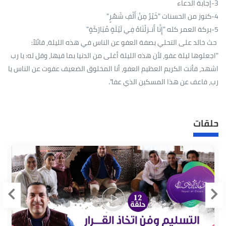
3-إجابة الدعاء
4-كنوز من الحسنات "خَيْرٌ مِنْ أَلْفِ شَهْرٍ"
5-بركة العمر كله "إِنَّا أَنـزلْنَاهُ فِي لَيْلَةٍ مُبَارَكَةٍ"
حث خالد على التحلي بصفة العفو عن الناس في هذه الليلة، قائلاً:
"اجعلوها ليلة عفو، لأن هذه الليلة أغلى من الدنيا بما فيها، وقل له: يا رب
اشهد، فأنت الكريم العظيم العفو، أنا المخلوق الضعيف عفوت عن الناس يا
رب، فاعف عن هذا المسكين الذي عفا".
حلقات