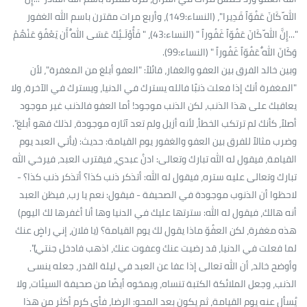
اللّهَ كَانَ عَفُوّاً قَدِيرا"، (النساء:149)، وأربع مرات مقترن باسم الله الغفور
"...إِنَّ اللّهَ كَانَ عَفُوّاً غَفُوراً " (النساء:43)، " فَأُوْلَـئِكَ عَسَى اللّهُ أَن يَعْفُوَ عَنْهُمْ
وَكَانَ اللّهُ عَفُوّاً غَفُوراً " (النساء:99).
وبين خالد الفرق بين العفو والغفار، قائلاً: "العفو أبلغ من المغفرة"، لأن
"المغفرة أنك إذا فعلت ذنبًا فالله يسترك في الدنيا، ويسترك في الآخرة، ولا
يعاقبك على هذا الذنب، لكن الذنب موجود! أما العفو فالذنب غير موجود
أصلاً، كأنك لم ترتكب الخطأ، لأنه أزيل ولم تعد آثاره موجودة، لذلك فهو أبلغ".
وضرب مثالاً للفرق بين العفو والغفور يوم القيامة: حديث: (يأتي العبد يوم
القيامة، فيقول له الله تبارك وتعالى: ادنُ عبدي، فيقترب العبد، فيرخي الله
تبارك وتعالى عليه ستره، فيقول له الله: أتذكر ذنب كذا؟ أتذكر ذنب كذا؟ -
لاحظوا أن الذنوب موجودة في الصحيفة - فيقول: نعم يا رب، فيظن العبد
أنه هالك، فيقول له الله: سترتها عليك في الدنيا وها أنا أغفرها لك اليوم)
هذه مغفرة، لكن العفُوّ ماذا يقول لك يوم القيامة؟ (يا فلان، إني راضٍ عنك
لما فعلت في الدنيا، قد رضيت عنك وعفوت عنك، اذهب فادخل جنتي)".
وأوضح خالد، أن الله تعالى إذا عفا عن العبد في ليلة القدر، جعله ينسى
الذنب، وجعل الملائكة الكتبة تنساه، ويمحَوه أيضًا من صحيفة السيئات، ولا
يُسأل عنه يوم القيامة، ثم يكون بعد المحو: الرضا، فأي كرم أكثر من هذا