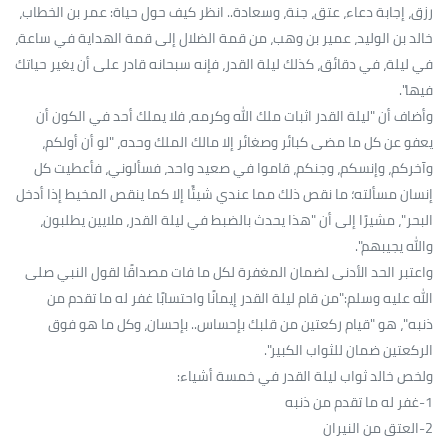
رزق، إجابة دعاء، عتق، جنة، وسعادة.. انظر كيف حول حياة: عمر بن الخطاب،
خالد بن الوليد، عمير بن وهب، من قمة الضلال إلى قمة الهداية في ساعة،
في ليلة، في دقائق، كذلك ليلة القدر، فإنه سبحانه قادر على أن يغير حياتك
فيها".
وأضاف أن "ليلة القدر اثبات ملك الله وكرمه، فلا يملك أحد في الكون أن
يعفو عن كل ما مضى كبائر وصغائر إلا مالك الملك وحده، "لو أن أولكم،
وآخركم، وإنسكم، وجنكم، قاموا في صعيد واحد، فسألوني، فأعطيت كل
إنسان مسألته؛ ما نقص ذلك مما عندي شيئًا إلا كما ينقص المخيط إذا أدخل
البحر"، مشيرًا إلى أن "هذا يحدث بالضبط في ليلة القدر، ملايين يطلبون،
والله يجيبهم".
واعتبر الحد الأدنى لضمان المغفرة لكل ما فات مصداقًا لقول النبي صلى
الله عليه وسلم:"من قام ليلة القدر إيمانًا واحتسابًا غفر له ما تقدم من
ذنبه"، هو "قيام ركعتين من قلبك بإحساس.. بإحسان، وكل ما هو فوق
الركعتين ضمان للثواب الكبير".
ولخص خالد ثواب ليلة القدر في خمسة أشياء:
1-غفر له ما تقدم من ذنبه
2-العتق من النيران