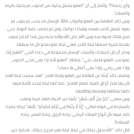
وأي رحمة؟!". وأشار إلى أن "العفو يشمل يخليك من الذنوب، ثم يحليك بالرضا
والعطاء".
وبين خالد العلاقة بين العفو والتواب، قائلاً: الإنسان قد يذنب، ثم يتوب، ثم
يعود ليفعل الذنب نفسه، وهكذا دواليك، ومن ثم تصعب عليه التوبة، حتى
صبح هناك فجوة بينه وبين الله، لكن الله ولأنه يحبه يزيل هذا الحاجز ليتوب
بهدية كبيرة اسمها ليلة القدر، فهي ليلة عفو تمحو كل ما سبقها.
وذكر أن كل احتياجات وأمنيات الإنسان مجموعة في دعاء النبي "اللهم إنك
عفو تحب العفو فاعف عني"، متابعًا: "العفو لأنه إذا عفى محى الذنوب،
وإذا عفى رضي، وإذا عفى أعطي بلا حساب".
وكشف خالد أيضًا عن العلاقة بين العفو وليلة القدر، "فقد سميت ليلة القدر
لأن بها تقدّر أرزاق العباد للعام القادم"، كما أنها ليلة لتجدد الأمة فيها
كلها نشاطها وهمتها وطاقتها.
وبين معنى "خَيْرٌ مِنْ أَلْفِ شَهْرٍ" بأنها خير الحياة كلها، فيما وصفت
بالمباركة في قوله تعالى: "إِنَّا أَنـزلْنَاهُ فِي لَيْلَةٍ مُبَارَكَةٍ"، لأنها "بركة عمرك
كله، فيها كل أنواع العطاء الرباني: زيادة الرزق، زيادة العمر، زيادة
السعادة".
قال خالد: "الله يحول حياتك في ليلة، ليلة تغير مجرى حياتك.. هداية، خير،