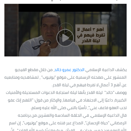
يكشف الداعية الإسلامي
الدكتور عمرو خالد
، من خلال مقطع الفيديو
المنشور على صفحته الرسمية على موقع "يوتيوب" ، لمشاهديه ومتابعيه
عن أهم 3 أعمال لا تفرط فيهم في ليلة القدر.
ووصف "خالد" ليلة القدر بأنها ليلة استجابة الدعوات المستحيلة والأمنيات
الكبيرة، داعيًا إلى الاجتهاد في قيامها، والإكثار من قول: "اللهم إنك عفو
تحب العفو فاعف عني"، تأسيًا بالنبي صلى الله عليه وسلم.
قال الداعية الإسلامي، في الحلقة السادسة والعشرين من برنامجه
الرمضاني "حياة الإحسان"، المذاع عبر قنته على موقع "يوتيوب"، إن اسم
الله العفو ورد خمس مرات في القرآن، مرة مقترنًا باسم الله القادر "...إِنَّ