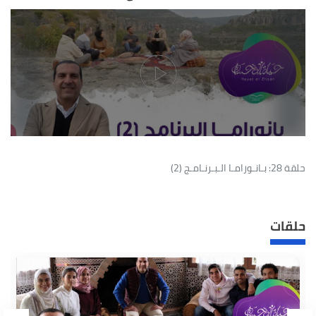
حلقة 28: بـانـورامـا الـبـرنـامـج (2)
حلقات