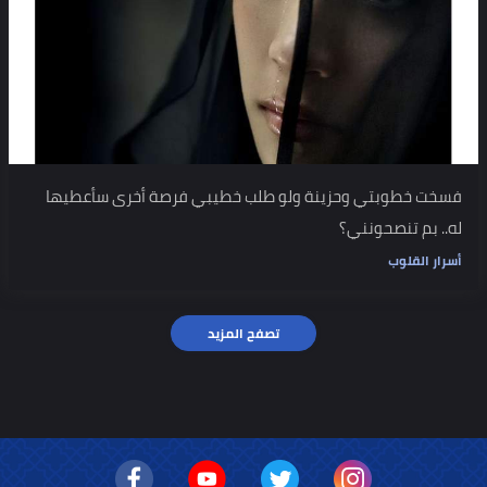
فسخت خطوبتي وحزينة ولو طلب خطيبي فرصة أخرى سأعطيها
له.. بم تنصحونني؟
أسرار القلوب
تصفح المزيد